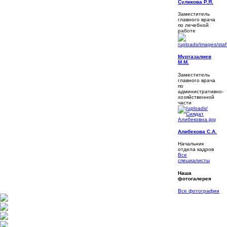
Суликова Р.Я.
Заместитель
главного врача
по лечебной
работе
Муртазалиев
М.М.
Заместитель
главного врача
по
административно-
хозяйственной
части
Алибекова С.А.
Начальник
отдела кадров
Все
специалисты
Наша
фотогалерея
Все фотографии