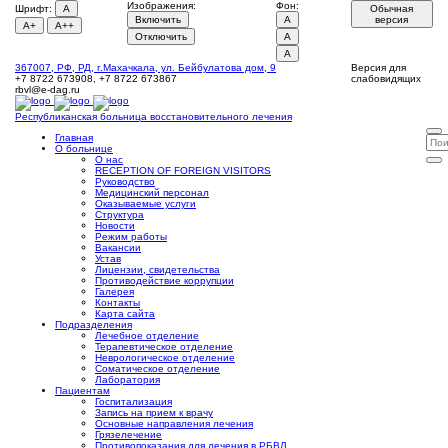
Изображения:
Фон:
Шрифт:
A
Обычная
Включить
A
версия
A+
A++
Отключить
A
A
367007, РФ, РД, г.Махачкала, ул. Бейбулатова дом, 9
Версия для
+7 8722 673908, +7 8722 673867
слабовидящих
rbvl@e-dag.ru
Республиканская больница
восстановительного лечения
Главная
О больнице
О нас
RECEPTION OF FOREIGN VISITORS
Руководство
Медицинский персонал
Оказываемые услуги
Структура
Новости
Режим работы
Вакансии
Устав
Лицензии, свидетельства
Противодействие коррупции
Галерея
Контакты
Карта сайта
Подразделения
Лечебное отделение
Терапевтическое отделение
Неврологическое отделение
Соматическое отделение
Лаборатория
Пациентам
Госпитализация
Запись на прием к врачу
Основные направления лечения
Грязелечение
Противопоказания для лечения в РБВЛ