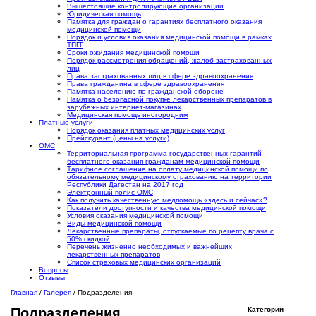
Вышестоящие контролирующие организации
Юридическая помощь
Памятка для граждан о гарантиях бесплатного оказания
медицинской помощи
Порядок и условия оказания медицинской помощи в рамках
ТПГГ
Сроки ожидания медицинской помощи
Порядок рассмотрения обращений, жалоб застрахованных
лиц
Права застрахованных лиц в сфере здравоохранения
Права гражданина в сфере здравоохранения
Памятка населению по гражданской обороне
Памятка о безопасной покупке лекарственных препаратов в
зарубежных интернет-магазинах
Медицинская помощь иногородним
Платные услуги
Порядок оказания платных медицинских услуг
Прейскурант (цены на услуги)
ОМС
Территориальная программа государственных гарантий
бесплатного оказания гражданам медицинской помощи
Тарифное соглашение на оплату медицинской помощи по
обязательному медицинскому страхованию на территории
Республики Дагестан на 2017 год
Электронный полис ОМС
Как получить качественную медпомощь «здесь и сейчас»?
Показатели доступности и качества медицинской помощи
Условия оказания медицинской помощи
Виды медицинской помощи
Лекарственные препараты, отпускаемые по рецепту врача с
50% скидкой
Перечень жизненно необходимых и важнейших
лекарственных препаратов
Список страховых медицинских организаций
Вопросы
Отзывы
Главная
/
Галерея
/
Подразделения
Категории
Подразделения