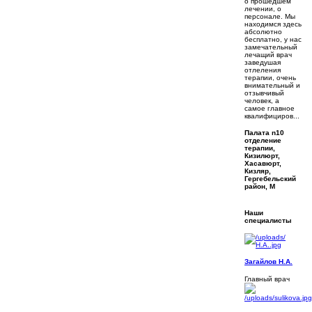
о прошедшем
лечении, о
персонале. Мы
находимся здесь
абсолютно
бесплатно, у нас
замечательный
лечащий врач
заведушая
отлеления
терапии, очень
внимательный и
отзывчивый
человек, а
самое главное
квалифициров...
Палата n10
отделение
терапии,
Кизилюрт,
Хасавюрт,
Кизляр,
Гергебельский
район, М
Наши
специалисты
Загайлов Н.А.
Главный врач