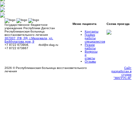
Меню
пациента
Схема
проезда
Государственное бюджетное
учреждение Республики Дагестан
Контакты
Республиканская больница
График
восстановительного лечения
работы
367007, РФ, РД, г.Махачкала, ул.
специалистов
Бейбулатова дом, 9
Режим
+7 8722 673908,
rbvl@e-dag.ru
работы
+7 8722 673867
Вопросы
и
ответы
Отзывы
2026 © Республиканская больница восстановительного
Сайт
лечения
разработан в
студии
"МАГРУС-М"