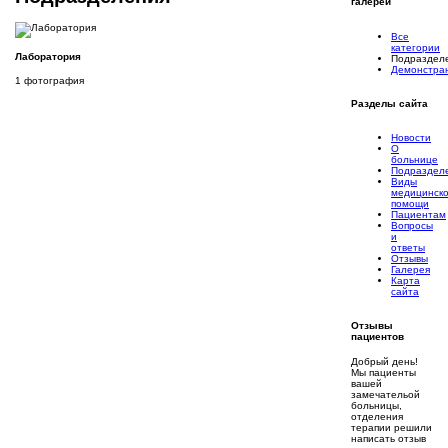
галереи
Все
категории
Лаборатория
Подраздел
Демонстра
1 фотография
Разделы
сайта
Новости
О
больнице
Подраздел
Виды
медицинск
помощи
Пациентам
Вопросы
и
ответы
Отзывы
Галерея
Карта
сайта
Отзывы
пациентов
Добрый день!
Мы пациенты
вашей
замечательой
больницы,
отделения
терапии решили
написать отзыв