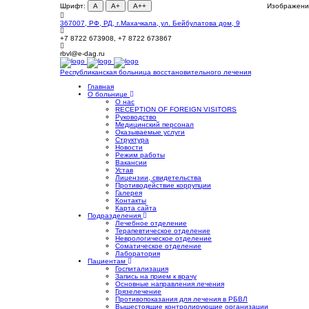
Шрифт:
A
A+
A++
Изображени
367007, РФ, РД, г.Махачкала, ул. Бейбулатова дом, 9
+7 8722 673908, +7 8722 673867
rbvl@e-dag.ru
Республиканская больница
восстановительного лечения
Главная
О больнице
О нас
RECEPTION OF FOREIGN VISITORS
Руководство
Медицинский персонал
Оказываемые услуги
Структура
Новости
Режим работы
Вакансии
Устав
Лицензии, свидетельства
Противодействие коррупции
Галерея
Контакты
Карта сайта
Подразделения
Лечебное отделение
Терапевтическое отделение
Неврологическое отделение
Соматическое отделение
Лаборатория
Пациентам
Госпитализация
Запись на прием к врачу
Основные направления лечения
Грязелечение
Противопоказания для лечения в РБВЛ
Вышестоящие контролирующие организации