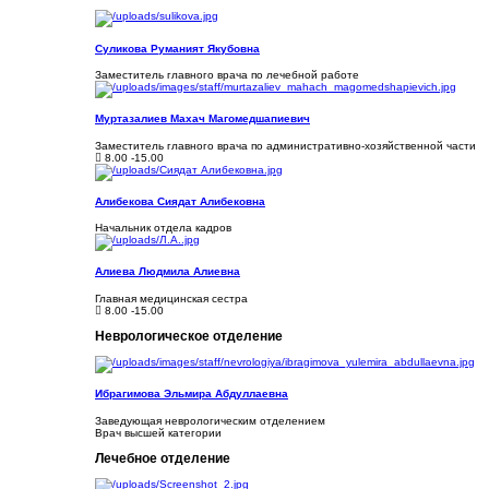
Суликова Руманият Якубовна
Заместитель главного врача по лечебной работе
Муртазалиев Махач Магомедшапиевич
Заместитель главного врача по административно-хозяйственной части
8.00 -15.00
Алибекова Сиядат Алибековна
Начальник отдела кадров
Алиева Людмила Алиевна
Главная медицинская сестра
8.00 -15.00
Неврологическое отделение
Ибрагимова Эльмира Абдуллаевна
Заведующая неврологическим отделением
Врач высшей категории
Лечебное отделение