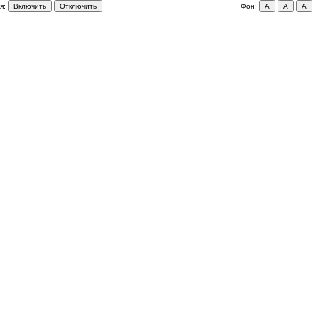
я:
Включить
Отключить
Фон:
A
A
A