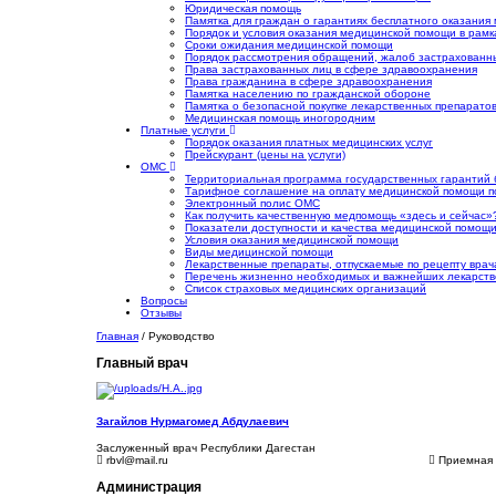
Юридическая помощь
Памятка для граждан о гарантиях бесплатного оказани
Порядок и условия оказания медицинской помощи в рамк
Сроки ожидания медицинской помощи
Порядок рассмотрения обращений, жалоб застрахованн
Права застрахованных лиц в сфере здравоохранения
Права гражданина в сфере здравоохранения
Памятка населению по гражданской обороне
Памятка о безопасной покупке лекарственных препарато
Медицинская помощь иногородним
Платные услуги
Порядок оказания платных медицинских услуг
Прейскурант (цены на услуги)
ОМС
Территориальная программа государственных гарантий
Тарифное соглашение на оплату медицинской помощи по
Электронный полис ОМС
Как получить качественную медпомощь «здесь и сейчас»
Показатели доступности и качества медицинской помощ
Условия оказания медицинской помощи
Виды медицинской помощи
Лекарственные препараты, отпускаемые по рецепту врач
Перечень жизненно необходимых и важнейших лекарств
Список страховых медицинских организаций
Вопросы
Отзывы
Главная
/
Руководство
Главный врач
Загайлов Нурмагомед Абдулаевич
Заслуженный врач Республики Дагестан
rbvl@mail.ru
Приемная 
Администрация