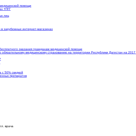
я медицинской помощи
ах ТПГГ
ых лиц
в в зарубежных интернет-магазинах
 бесплатного оказания гражданам медицинской помощи
 обязательному медицинскому страхованию на территории Республики Дагестан на 2017
?
и
а с 50% скидкой
енных препаратов
гл. врача