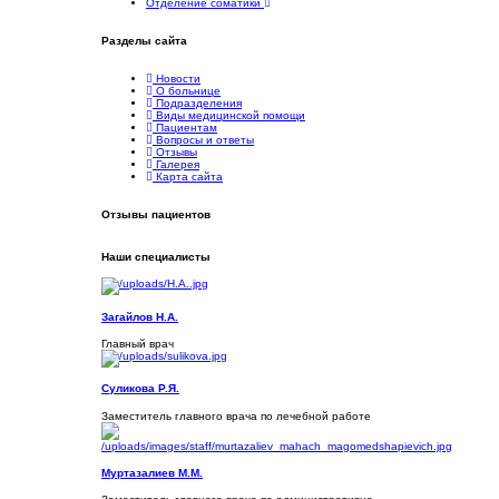
Отделение соматики
Разделы
сайта
Новости
О больнице
Подразделения
Виды медицинской помощи
Пациентам
Вопросы и ответы
Отзывы
Галерея
Карта сайта
Отзывы
пациентов
Наши
специалисты
Загайлов Н.А.
Главный врач
Суликова Р.Я.
Заместитель главного врача по лечебной работе
Муртазалиев М.М.