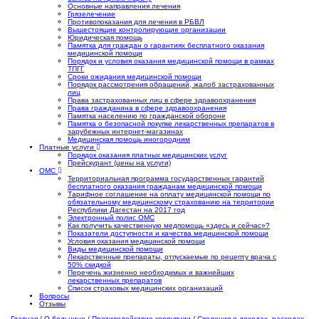
Основные направления лечения
Грязелечение
Противопоказания для лечения в РБВЛ
Вышестоящие контролирующие организации
Юридическая помощь
Памятка для граждан о гарантиях бесплатного оказания
медицинской помощи
Порядок и условия оказания медицинской помощи в рамках
ТПГГ
Сроки ожидания медицинской помощи
Порядок рассмотрения обращений, жалоб застрахованных
лиц
Права застрахованных лиц в сфере здравоохранения
Права гражданина в сфере здравоохранения
Памятка населению по гражданской обороне
Памятка о безопасной покупке лекарственных препаратов в
зарубежных интернет-магазинах
Медицинская помощь иногородним
Платные услуги
Порядок оказания платных медицинских услуг
Прейскурант (цены на услуги)
ОМС
Территориальная программа государственных гарантий
бесплатного оказания гражданам медицинской помощи
Тарифное соглашение на оплату медицинской помощи по
обязательному медицинскому страхованию на территории
Республики Дагестан на 2017 год
Электронный полис ОМС
Как получить качественную медпомощь «здесь и сейчас»?
Показатели доступности и качества медицинской помощи
Условия оказания медицинской помощи
Виды медицинской помощи
Лекарственные препараты, отпускаемые по рецепту врача с
50% скидкой
Перечень жизненно необходимых и важнейших
лекарственных препаратов
Список страховых медицинских организаций
Вопросы
Отзывы
Главная
/
О больнице
/
Противодействие коррупции
/
Сведения о доходах, расходах,