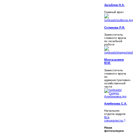
Загайлов Н.А.
Главный врач
Суликова Р.Я.
Заместитель
главного врача
по лечебной
работе
Муртазалиев
М.М.
Заместитель
главного врача
по
административно-
хозяйственной
части
Алибекова С.А.
Начальник
отдела кадров
Все
специалисты
Наша
фотогалерея