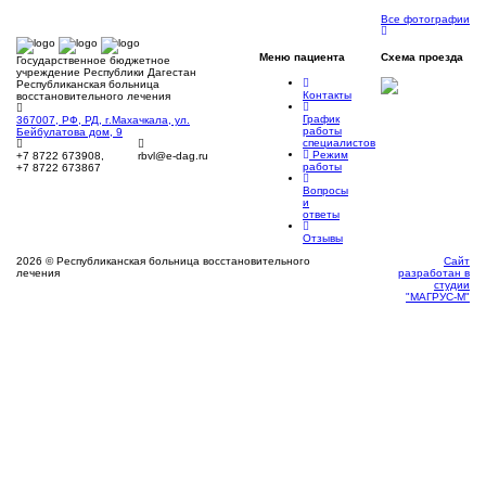
Все фотографии
Меню
пациента
Схема
проезда
Государственное бюджетное
учреждение Республики Дагестан
Республиканская больница
Контакты
восстановительного лечения
График
367007, РФ, РД, г.Махачкала, ул.
работы
Бейбулатова дом, 9
специалистов
Режим
+7 8722 673908,
rbvl@e-dag.ru
работы
+7 8722 673867
Вопросы
и
ответы
Отзывы
2026 © Республиканская больница восстановительного
Сайт
лечения
разработан в
студии
"МАГРУС-М"