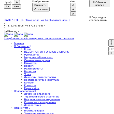
Изображения:
Фон:
Шрифт:
A
Обычная
Включить
A
версия
A+
A++
Отключить
A
A
Версия для
367007, РФ, РД, г.Махачкала, ул. Бейбулатова дом, 9
слабовидящих
+7 8722 673908, +7 8722 673867
rbvl@e-dag.ru
Республиканская больница
восстановительного лечения
Главная
О больнице
О нас
RECEPTION OF FOREIGN VISITORS
Руководство
Медицинский персонал
Оказываемые услуги
Структура
Новости
Режим работы
Вакансии
Устав
Лицензии, свидетельства
Противодействие коррупции
Галерея
Контакты
Карта сайта
Подразделения
Лечебное отделение
Терапевтическое отделение
Неврологическое отделение
Соматическое отделение
Лаборатория
Пациентам
Госпитализация
Запись на прием к врачу