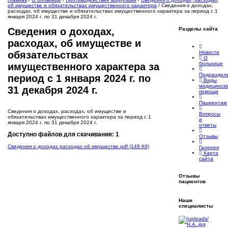
об имуществе и обязательствах имущественного характера
/
Сведения о доходах,
расходах, об имуществе и обязательствах имущественного характера за период с 1
января 2024 г. по 31 декабря 2024 г.
Разделы
сайта
Сведения о доходах,
расходах, об имуществе и
Новости
обязательствах
О
больнице
имущественного характера за
Подраздел
период с 1 января 2024 г. по
Виды
медицинск
31 декабря 2024 г.
помощи
Пациентам
Сведения о доходах, расходах, об имуществе и
Вопросы
обязательствах имущественного характера за период с 1
и
января 2024 г. по 31 декабря 2024 г.
ответы
Доступно файлов для скачивания: 1
Отзывы
Сведения о доходах расходах об имуществе
.pdf (149 Кб)
Галерея
Карта
сайта
Отзывы
пациентов
Наши
специалисты