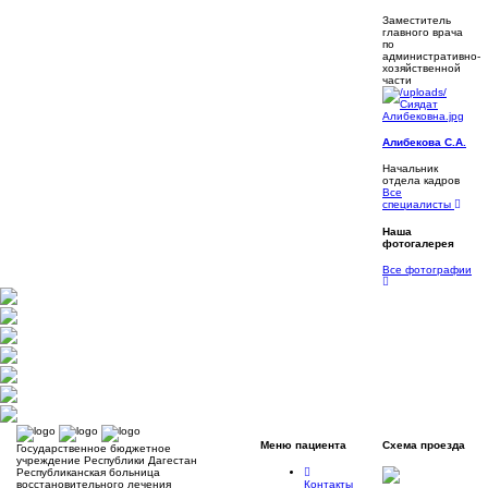
Заместитель
главного врача
по
административно-
хозяйственной
части
Алибекова С.А.
Начальник
отдела кадров
Все
специалисты
Наша
фотогалерея
Все фотографии
Меню
пациента
Схема
проезда
Государственное бюджетное
учреждение Республики Дагестан
Республиканская больница
Контакты
восстановительного лечения