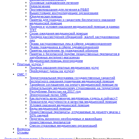
Основные направления лечения
Грязелечение
Противопоказания для лечения в РБВЛ
Вышестоящие контролирующие организации
Юридическая помощь
Памятка для граждан о гарантиях бесплатного оказания
медицинской помощи
Порядок и условия оказания медицинской помощи в рамках
ТПГГ
Сроки ожидания медицинской помощи
Порядок рассмотрения обращений, жалоб застрахованных
лиц
Права застрахованных лиц в сфере здравоохранения
Права гражданина в сфере здравоохранения
Памятка населению по гражданской обороне
Памятка о безопасной покупке лекарственных препаратов в
зарубежных интернет-магазинах
Медицинская помощь иногородним
Платные услуги
Порядок оказания платных медицинских услуг
Прейскурант (цены на услуги)
ОМС
Территориальная программа государственных гарантий
бесплатного оказания гражданам медицинской помощи
Тарифное соглашение на оплату медицинской помощи по
обязательному медицинскому страхованию на территории
Республики Дагестан на 2017 год
Электронный полис ОМС
Как получить качественную медпомощь «здесь и сейчас»?
Показатели доступности и качества медицинской помощи
Условия оказания медицинской помощи
Виды медицинской помощи
Лекарственные препараты, отпускаемые по рецепту врача с
50% скидкой
Перечень жизненно необходимых и важнейших
лекарственных препаратов
Список страховых медицинских организаций
Вопросы
Отзывы
Главная
/
Руководство
/
Отделение соматики
/
Дундарова Зинаида Назимовна