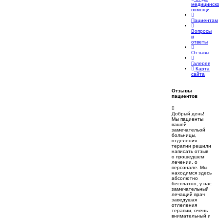
медицинск
помощи
Пациентам
Вопросы
и
ответы
Отзывы
Галерея
Карта
сайта
Отзывы
пациентов
Добрый день!
Мы пациенты
вашей
замечательой
больницы,
отделения
терапии решили
написать отзыв
о прошедшем
лечении, о
персонале. Мы
находимся здесь
абсолютно
бесплатно, у нас
замечательный
лечащий врач
заведушая
отлеления
терапии, очень
внимательный и