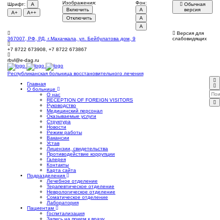
Изображения:
Фон:
Шрифт:
A
Обычная
Включить
A
версия
A+
A++
Отключить
A
A
Версия для
367007, РФ, РД, г.Махачкала, ул. Бейбулатова дом, 9
слабовидящих
+7 8722 673908, +7 8722 673867
rbvl@e-dag.ru
Республиканская больница
восстановительного лечения
Главная
О больнице
О нас
RECEPTION OF FOREIGN VISITORS
Руководство
Медицинский персонал
Оказываемые услуги
Структура
Новости
Режим работы
Вакансии
Устав
Лицензии, свидетельства
Противодействие коррупции
Галерея
Контакты
Карта сайта
Подразделения
Лечебное отделение
Терапевтическое отделение
Неврологическое отделение
Соматическое отделение
Лаборатория
Пациентам
Госпитализация
Запись на прием к врачу