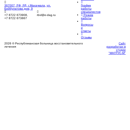
График
367007, РФ, РД, г.Махачкала, ул.
работы
Бейбулатова дом, 9
специалистов
Режим
+7 8722 673908,
rbvl@e-dag.ru
работы
+7 8722 673867
Вопросы
и
ответы
Отзывы
2026 © Республиканская больница восстановительного
Сайт
лечения
разработан в
студии
"МАГРУС-М"