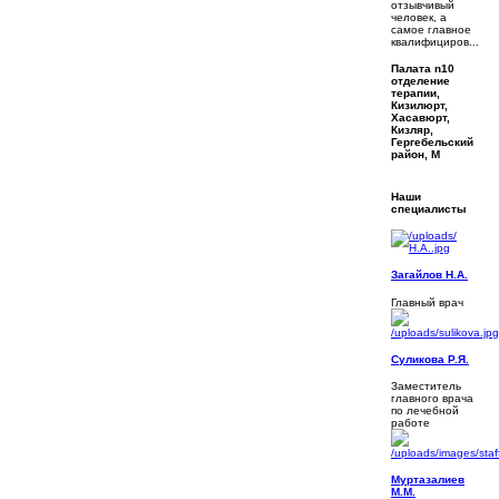
отзывчивый
человек, а
самое главное
квалифициров...
Палата n10
отделение
терапии,
Кизилюрт,
Хасавюрт,
Кизляр,
Гергебельский
район, М
Наши
специалисты
Загайлов Н.А.
Главный врач
Суликова Р.Я.
Заместитель
главного врача
по лечебной
работе
Муртазалиев
М.М.