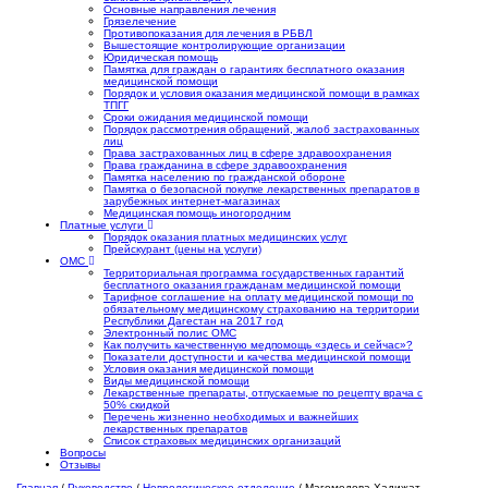
Основные направления лечения
Грязелечение
Противопоказания для лечения в РБВЛ
Вышестоящие контролирующие организации
Юридическая помощь
Памятка для граждан о гарантиях бесплатного оказания
медицинской помощи
Порядок и условия оказания медицинской помощи в рамках
ТПГГ
Сроки ожидания медицинской помощи
Порядок рассмотрения обращений, жалоб застрахованных
лиц
Права застрахованных лиц в сфере здравоохранения
Права гражданина в сфере здравоохранения
Памятка населению по гражданской обороне
Памятка о безопасной покупке лекарственных препаратов в
зарубежных интернет-магазинах
Медицинская помощь иногородним
Платные услуги
Порядок оказания платных медицинских услуг
Прейскурант (цены на услуги)
ОМС
Территориальная программа государственных гарантий
бесплатного оказания гражданам медицинской помощи
Тарифное соглашение на оплату медицинской помощи по
обязательному медицинскому страхованию на территории
Республики Дагестан на 2017 год
Электронный полис ОМС
Как получить качественную медпомощь «здесь и сейчас»?
Показатели доступности и качества медицинской помощи
Условия оказания медицинской помощи
Виды медицинской помощи
Лекарственные препараты, отпускаемые по рецепту врача с
50% скидкой
Перечень жизненно необходимых и важнейших
лекарственных препаратов
Список страховых медицинских организаций
Вопросы
Отзывы
Главная
/
Руководство
/
Неврологическое отделение
/
Магомедова Хадижат