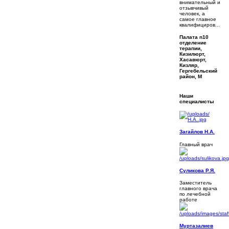
внимательный и
отзывчивый
человек, а
самое главное
квалифициров...
Палата n10
отделение
терапии,
Кизилюрт,
Хасавюрт,
Кизляр,
Гергебельский
район, М
Наши
специалисты
Загайлов Н.А.
Главный врач
Суликова Р.Я.
Заместитель
главного врача
по лечебной
работе
Муртазалиев