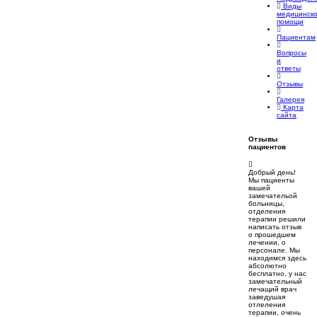
Виды
медицинск
помощи
Пациентам
Вопросы
и
ответы
Отзывы
Галерея
Карта
сайта
Отзывы
пациентов
Добрый день!
Мы пациенты
вашей
замечательой
больницы,
отделения
терапии решили
написать отзыв
о прошедшем
лечении, о
персонале. Мы
находимся здесь
абсолютно
бесплатно, у нас
замечательный
лечащий врач
заведушая
отлеления
терапии, очень