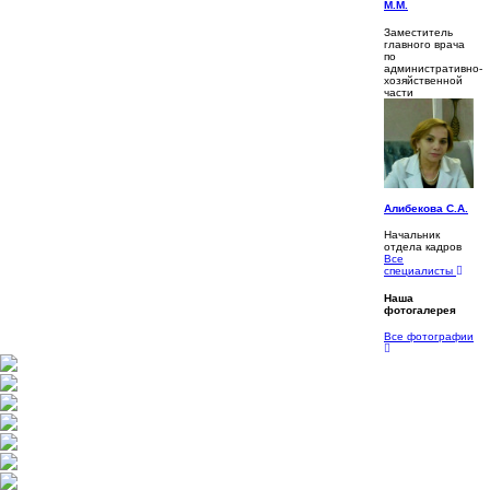
М.М.
Заместитель
главного врача
по
административно-
хозяйственной
части
Алибекова С.А.
Начальник
отдела кадров
Все
специалисты
Наша
фотогалерея
Все фотографии