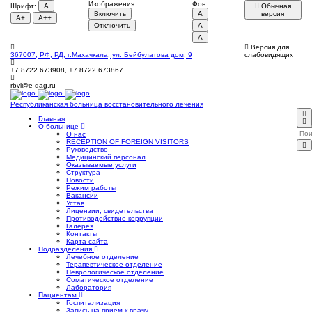
Изображения:
Фон:
Шрифт:
A
Обычная
Включить
A
версия
A+
A++
Отключить
A
A
Версия для
367007, РФ, РД, г.Махачкала, ул. Бейбулатова дом, 9
слабовидящих
+7 8722 673908, +7 8722 673867
rbvl@e-dag.ru
Республиканская больница
восстановительного лечения
Главная
О больнице
О нас
RECEPTION OF FOREIGN VISITORS
Руководство
Медицинский персонал
Оказываемые услуги
Структура
Новости
Режим работы
Вакансии
Устав
Лицензии, свидетельства
Противодействие коррупции
Галерея
Контакты
Карта сайта
Подразделения
Лечебное отделение
Терапевтическое отделение
Неврологическое отделение
Соматическое отделение
Лаборатория
Пациентам
Госпитализация
Запись на прием к врачу