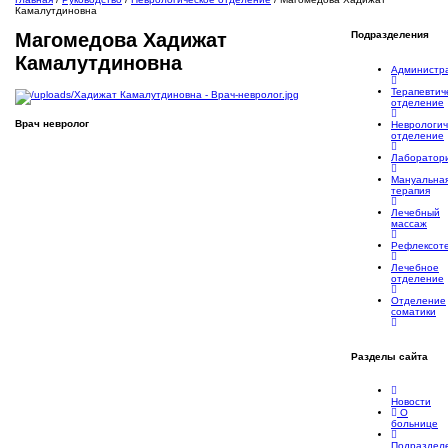
Камалутдиновна
Подразделения
Магомедова Хадижат
Камалутдиновна
Администр
Терапевтич
отделение
Врач невролог
Неврологич
отделение
Лаборатор
Мануальна
терапия
Лечебный
массаж
Рефлексот
Лечебное
отделение
Отделение
соматики
Разделы
сайта
Новости
О
больнице
Подраздел