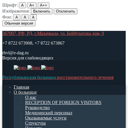
Шрифт:
A
A+
A++
Изображения:
Включить
Отключить
Фон:
A
A
A
Обычная версия
367007, РФ, РД, г.Махачкала, ул. Бейбулатова дом, 9
+7 8722 673908, +7 8722 673867
rbvl@e-dag.ru
Версия для слабовидящих
Республиканская больница
восстановительного лечения
Главная
О больнице
О нас
RECEPTION OF FOREIGN VISITORS
Руководство
Медицинский персонал
Оказываемые услуги
Структура