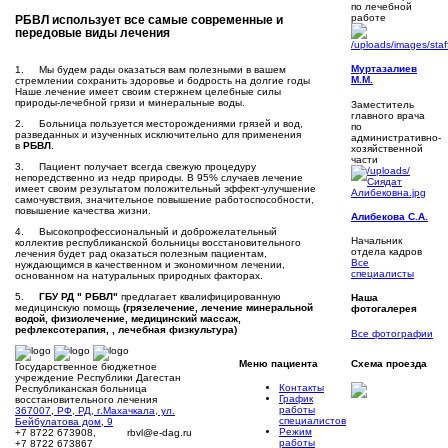
по лечебной
работе
РБВЛ
использует все самые современные и
передовые виды лечения
Муртазалиев
1. Мы будем рады оказаться вам полезными в вашем
М.М.
стремлении сохранить здоровье и бодрость на долгие годы
Наше лечение имеет своим стержнем целебные силы
природы-лечебной грязи и минеральные воды.
Заместитель
главного врача
2. Больница пользуется месторождениями грязей и вод,
по
разведанных и изученных исключительно для применения
административно-
в
РБВЛ
.
хозяйственной
части
3. Пациент получает всегда свежую процедуру
непоредственно из недр природы. В 95% случаев лечение
имеет своим результатом положительный эффект-улучшение
самочувствия, значительное повышение работоспособности,
повышение качества жизни.
Алибекова С.А.
4. Высокопрофессиональный и доброжелательный
Начальник
коллектив республиканской больницы восстановительного
отдела кадров
лечения будет рад оказаться полезным пациентам,
Все
нуждающимся в качественном и экономичном лечении,
специалисты
основанном на натуральных природных факторах.
5.
ГБУ РД " РБВЛ"
предлагает квалифицированную
Наша
медицинскую помощь
(грязелечение, лечение минеральной
фотогалерея
водой, физиолечение, медицинский массаж,
рефлексотерапия, , лечебная физкультура)
Все фотографии
Меню
пациента
Схема
проезда
Государственное бюджетное
учреждение Республики Дагестан
Контакты
Республиканская больница
График
восстановительного лечения
работы
367007, РФ, РД, г.Махачкала, ул.
специалистов
Бейбулатова дом, 9
Режим
+7 8722 673908,
rbvl@e-dag.ru
работы
+7 8722 673867