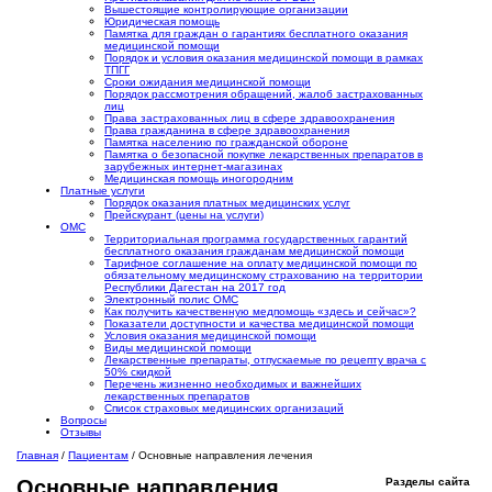
Вышестоящие контролирующие организации
Юридическая помощь
Памятка для граждан о гарантиях бесплатного оказания
медицинской помощи
Порядок и условия оказания медицинской помощи в рамках
ТПГГ
Сроки ожидания медицинской помощи
Порядок рассмотрения обращений, жалоб застрахованных
лиц
Права застрахованных лиц в сфере здравоохранения
Права гражданина в сфере здравоохранения
Памятка населению по гражданской обороне
Памятка о безопасной покупке лекарственных препаратов в
зарубежных интернет-магазинах
Медицинская помощь иногородним
Платные услуги
Порядок оказания платных медицинских услуг
Прейскурант (цены на услуги)
ОМС
Территориальная программа государственных гарантий
бесплатного оказания гражданам медицинской помощи
Тарифное соглашение на оплату медицинской помощи по
обязательному медицинскому страхованию на территории
Республики Дагестан на 2017 год
Электронный полис ОМС
Как получить качественную медпомощь «здесь и сейчас»?
Показатели доступности и качества медицинской помощи
Условия оказания медицинской помощи
Виды медицинской помощи
Лекарственные препараты, отпускаемые по рецепту врача с
50% скидкой
Перечень жизненно необходимых и важнейших
лекарственных препаратов
Список страховых медицинских организаций
Вопросы
Отзывы
Главная
/
Пациентам
/
Основные направления лечения
Разделы
сайта
Основные направления