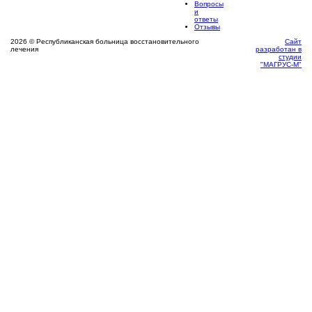
Вопросы
и
ответы
Отзывы
2026 © Республиканская больница восстановительного
Сайт
лечения
разработан в
студии
"МАГРУС-М"