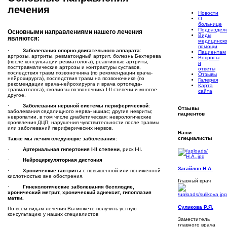
лечения
Новости
О
больнице
Подраздел
Основными направлениями нашего лечения
Виды
являются:
медицинск
помощи
·
Заболевания опорно-двигательного аппарата
:
Пациентам
артрозы, артриты, ревматоидный артрит, болезнь Бехтерева
Вопросы
(после консультации ревматолога), реактивные артриты,
и
посттравматические артрозы и контрактуры суставов,
ответы
последствия травм позвоночника (по рекомендации врача-
Отзывы
нейрохирурга), последствия травм на позвоночнике (по
Галерея
рекомендации врача-нейрохирурга и врача ортопеда-
Карта
травматолога), сколиозы позвоночника I-II степени и многое
сайта
другое.
·
Заболевания нервной системы периферической
:
Отзывы
заболевания седалищного нерва- ишиас; другие невриты;
пациентов
невропатии, в том числе диабетическая; неврологические
проявления ДЦП; нарушения чувствительности после травмы
или заболеваний периферических нервов.
Наши
специалисты
Также мы лечим следующие заболевания:
·
Артериальная гипертония I-II степени
, риск I-II.
·
Нейроциркуляторная дистония
Загайлов Н.А.
·
Хронические гастриты
с повышенной или пониженной
кислотностью вне обострения.
Главный врач
·
Гинекологические заболевания бесплодие,
хронический метрит, хронический аднексит, гипоплазия
матки.
Суликова Р.Я.
По всем видам лечения Вы можете получить устную
консультацию у наших специалистов
Заместитель
главного врача