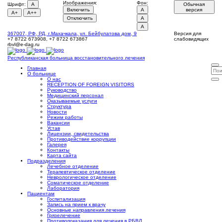
Изображения:
Фон:
Шрифт:
A
Обычная
Включить
A
версия
A+
A++
Отключить
A
A
367007, РФ, РД, г.Махачкала, ул. Бейбулатова дом, 9
Версия для
+7 8722 673908, +7 8722 673867
слабовидящих
rbvl@e-dag.ru
Республиканская больница
восстановительного лечения
Главная
О больнице
О нас
RECEPTION OF FOREIGN VISITORS
Руководство
Медицинский персонал
Оказываемые услуги
Структура
Новости
Режим работы
Вакансии
Устав
Лицензии, свидетельства
Противодействие коррупции
Галерея
Контакты
Карта сайта
Подразделения
Лечебное отделение
Терапевтическое отделение
Неврологическое отделение
Соматическое отделение
Лаборатория
Пациентам
Госпитализация
Запись на прием к врачу
Основные направления лечения
Грязелечение
Противопоказания для лечения в РБВЛ