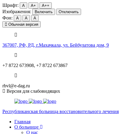
Шрифт:
A
A+
A++
Изображения:
Включить
Отключить
Фон:
A
A
A
Обычная версия
367007, РФ, РД, г.Махачкала, ул. Бейбулатова дом, 9
+7 8722 673908, +7 8722 673867
rbvl@e-dag.ru
Версия для слабовидящих
Республиканская больница
восстановительного лечения
Главная
О больнице
О нас